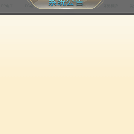
PP电子
FG电子
MORE
开元棋牌
乐游棋牌
美
PLAY
PLAY