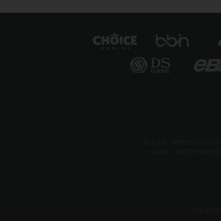
通过进入、继续使用或浏览此网
cookies，而不是可侵犯您
注册公司地址:Hi