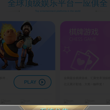
全球顶级娱乐平台一应俱全
Top entertainment platforms in the world
多样，
全网最全
棋牌游戏
，汇聚世界顶级
PLAY
亿元累计彩池，大奖一触即发！